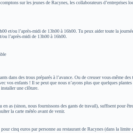
comptons sur les jeunes de Racynes, les collaborateurs d’entreprises loca
h00 et/ou l’après-midi de 13h00 à 16h00. Tu peux aider toute la journé
t/ou l’après-midi de 13h00 à 16h00.
able
s plants dans des trous préparés à l’avance. Ou de creuser vous-même des t
vec vos enfants ! Il se peut que nous n’ayons plus que quelques plantes
 installer une clôture.
u en as (sinon, nous fournissons des gants de travail), suffisent pour ê
sulter la carte météo avant de venir.
our cinq euros par personne au restaurant de Racynes (dans la limite d