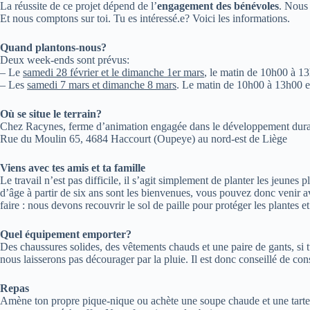
La réussite de ce projet dépend de l’
engagement des bénévoles
. Nous 
Et nous comptons sur toi. Tu es intéressé.e? Voici les informations.
Quand plantons-nous?
Deux week-ends sont prévus:
– Le
samedi 28 février et le dimanche 1er mars
, le matin de 10h00 à 13
– Les
samedi 7 mars et dimanche 8 mars
. Le matin de 10h00 à 13h00 e
Où se situe le terrain?
Chez Racynes, ferme d’animation engagée dans le développement dur
Rue du Moulin 65, 4684 Haccourt (Oupeye) au nord-est de Liège
Viens avec tes amis et ta famille
Le travail n’est pas difficile, il s’agit simplement de planter les jeune
d’âge à partir de six ans sont les bienvenues, vous pouvez donc venir a
faire : nous devons recouvrir le sol de paille pour protéger les plantes et
Quel équipement emporter?
Des chaussures solides, des vêtements chauds et une paire de gants, si t
nous laisserons pas décourager par la pluie. Il est donc conseillé de con
Repas
Amène ton propre pique-nique ou achète une soupe chaude et une tarte p